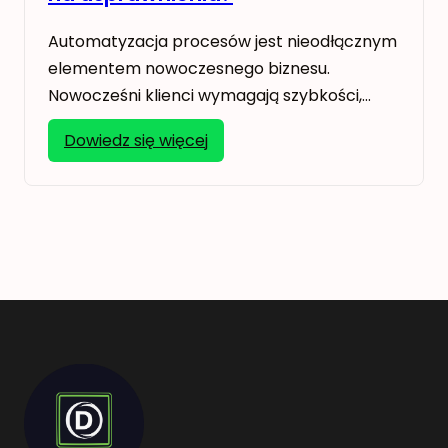
Automatyzacja procesów jest nieodłącznym
elementem nowoczesnego biznesu.
Nowocześni klienci wymagają szybkości,…
:
Dowiedz się więcej
Jak
zacząć
automatyzację
procesów?
Skąd
brać
pomysły
na
usprawnienia?