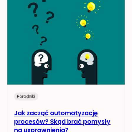
Poradniki
Jak zacząć automatyzację
procesów? Skąd brać pomysły
na usprawnienia?