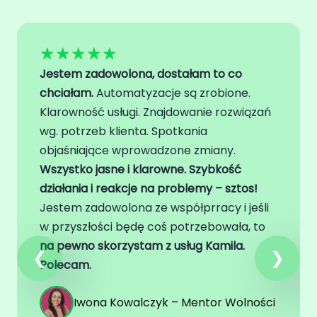
Do Devesol zgłosiłam się, aby
zautomatyzować procesy w mojej firmie.
Współpracowaliśmy m.in. nad wdrożeniem
Pipedrive, Make oraz automatyzacją
procesu fakturowania. Dzięki temu udało
się znacząco ograniczyć liczbę ręcznych
działań i zaoszczędzić mnóstwo czasu.
Bardzo doceniam profesjonalne
doradztwo – otrzymałam nie tylko
sprawnie wdrożone rozwiązania, ale także
rekomendacje najlepszych narzędzi
dopasowanych do potrzeb mojego
biznesu. Współpraca przebiegała szybko,