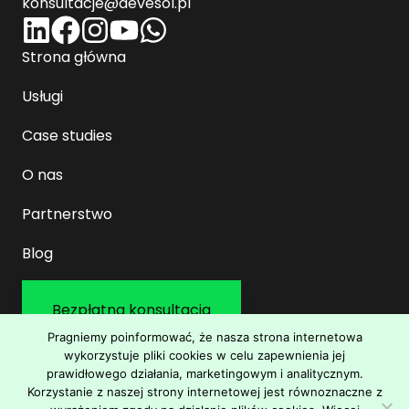
konsultacje@devesol.pl
Strona główna
Usługi
Case studies
O nas
Partnerstwo
Blog
Bezpłatna konsultacja
Pragniemy poinformować, że nasza strona internetowa
wykorzystuje pliki cookies w celu zapewnienia jej
© 2026 Devesol. Wszelkie prawa zastrzeżone.
prawidłowego działania, marketingowym i analitycznym.
Wykonanie:
Łukasz Miłoś
.
Korzystanie z naszej strony internetowej jest równoznaczne z