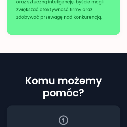
oraz sztuczną inteligencję, byście mogli
zwiększać efektywność firmy oraz
zdobywać przewagę nad konkurencją.
Komu możemy
pomóc?