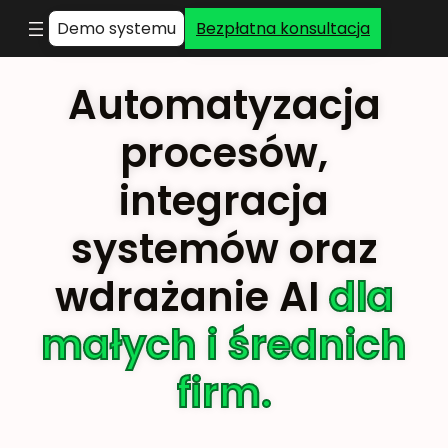
Przejdź
Demo systemu
Bezpłatna konsultacja
do
treści
Automatyzacja
procesów,
integracja
systemów oraz
wdrażanie AI
dla
małych i średnich
firm.