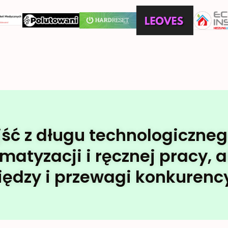
z długu technologicznego,
tyzacji i ręcznej pracy, ab
iędzy i przewagi konkurency