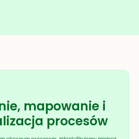
nie, mapowanie i
lizacja procesów
oim obecnym procesom, zidentyfikujemy miejsca,