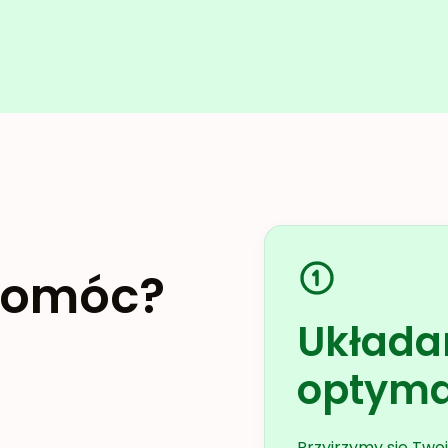
pomóc?
Układa
optyma
Przyjrzymy się Tw