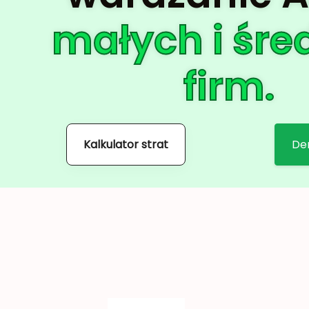
małych i śre
firm.
Kalkulator strat
De