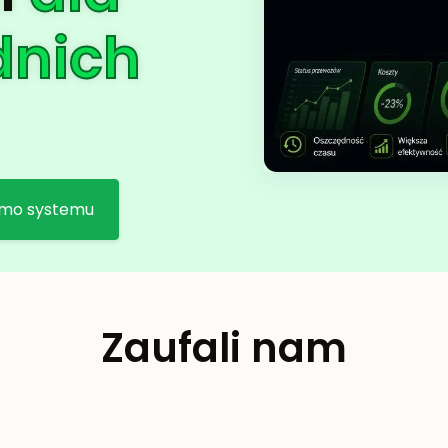
dnich
mo systemu
Zaufali nam