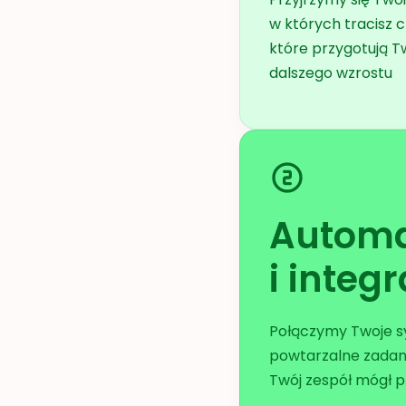
w których tracisz c
które przygotują T
dalszego wzrostu
Automa
i integ
Połączymy Twoje sy
powtarzalne zadani
Twój zespół mógł p