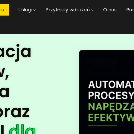
mu
Usługi
Przykłady wdrożeń
O nas
Pa
acja
,
ja
oraz
I
dla