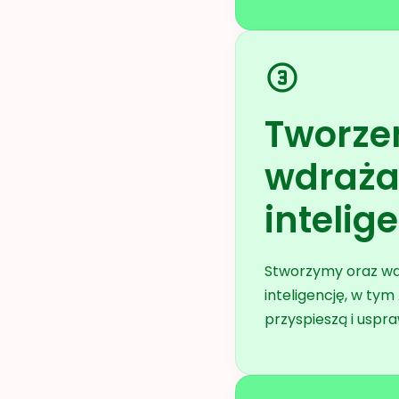
Tworzen
wdraża
intelig
Stworzymy oraz wd
inteligencję, w ty
przyspieszą i uspra