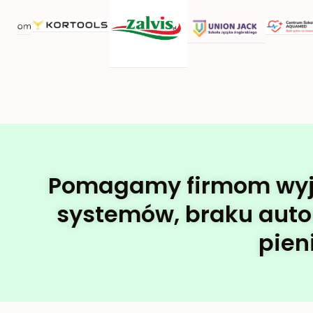
Pomagamy firmom wyjść 
systemów, braku automa
pien