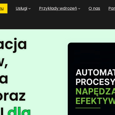
mu
Usługi
Przykłady wdrożeń
O nas
Pa
acja
,
ja
oraz
I
dla