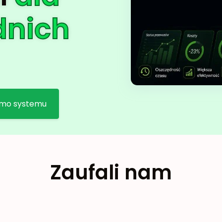
dnich
mo systemu
Zaufali nam