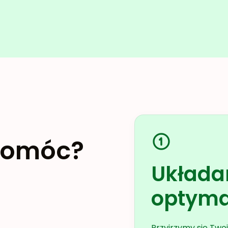
pomóc?
Układa
optyma
Przyjrzymy się Tw