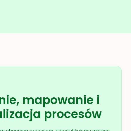
nie, mapowanie i
lizacja procesów
oim obecnym procesom, zidentyfikujemy miejsca,