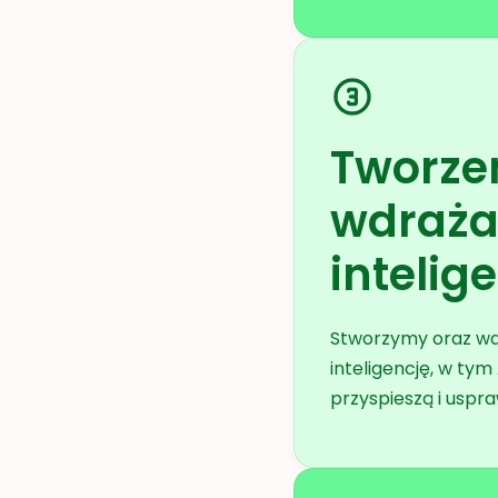
Tworzen
wdraża
intelig
Stworzymy oraz wd
inteligencję, w ty
przyspieszą i uspra