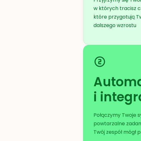
w których tracisz c
które przygotują T
dalszego wzrostu
Automa
i integ
Połączymy Twoje sy
powtarzalne zadani
Twój zespół mógł p