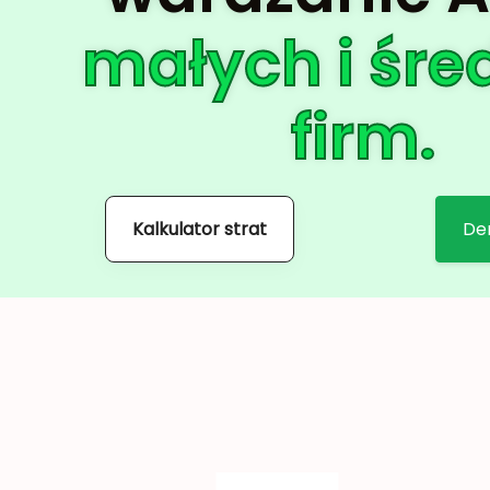
małych i śre
firm.
Kalkulator strat
De