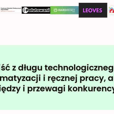
z długu technologicznego,
tyzacji i ręcznej pracy, ab
iędzy i przewagi konkurency