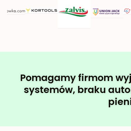
Pomagamy firmom wyjść 
systemów, braku automa
pien